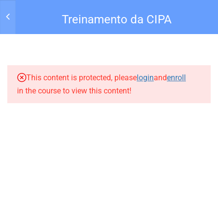
Treinamento da CIPA
17
TREINAMENTO DA CIPA
Entrar
1.1
Módulo 01 – INTRODUÇÃO
This content is protected, please
login
and
enroll
– CIPA
in the course to view this content!
31 Minutes
1.2
Módulo 02 – CONSTITUIÇÃO
DA CIPA – CIPA
20 Minutes
Todos Direitos reservados para Academia Qualiseg |
1.3
Módulo 03 – PROCESSO
Sitedez.com
.
ELEITORAL – CIPA
SUPORTE:
comercial@qualisegconsult.com.br
19 Minutes
HOME
PERFIL
CURSOS
Privacidade
Termos