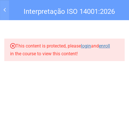
Interpretação ISO 14001:2026
2
INTERPRETAÇÃO ISO
Entrar
14001:2026
This content is protected, please
login
and
enroll
1.1
Apresentação do Curso –
in the course to view this content!
Interpretação ISO 14001-
2026
1.2
Apostila – Interpretação ISO
14001-2026
Todos Direitos reservados para Academia Qualiseg |
4
4 CONTEXTO DA
Sitedez.com
.
ORGANIZAÇÃO -
SUPORTE:
comercial@qualisegconsult.com.br
INTERPRETAÇÃO ISO
HOME
PERFIL
CURSOS
Privacidade
Termos
14001-2026