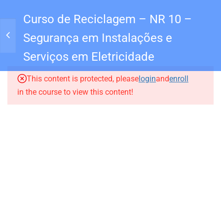
Curso de Reciclagem – NR 10 –
Segurança em Instalações e
5
VÍDEO AULAS
Entrar
Serviços em Eletricidade
1
MATERIAL PARA
This content is protected, please
login
and
enroll
DOWNLOAD
in the course to view this content!
3.1
Apostilas
1
AVALIAÇÃO
Todos Direitos reservados para Academia Qualiseg |
Sitedez.com
.
SUPORTE:
comercial@qualisegconsult.com.br
HOME
PERFIL
CURSOS
Privacidade
Termos