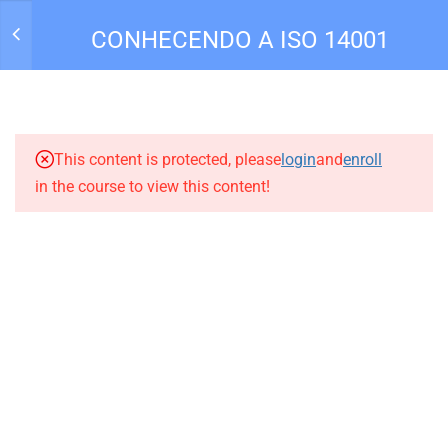
CONHECENDO A ISO 14001
9
CONHECENDO A ISO 14001
Entrar
1.1
APRESENTACÃO –
This content is protected, please
login
and
enroll
CONHECENDO A ISO 14001
in the course to view this content!
– Gestão Ambiental
1 Minute
1.2
Aula 1 – Introdução ao
Curso – CONHECENDO A
ISO 14001 – Gestão
Todos Direitos reservados para Academia Qualiseg |
Ambiental
Sitedez.com
.
20 Minutes
SUPORTE:
comercial@qualisegconsult.com.br
HOME
PERFIL
CURSOS
Privacidade
Termos
1.3
Aula 2 – Requisito 4 –